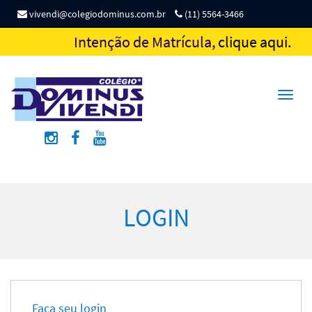
vivendi@colegiodominus.com.br
(11) 5564-3466
Intenção de Matrícula,
clique aqui.
Toggl
naviga
LOGIN
Faça seu login