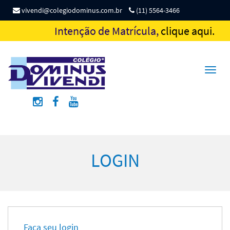
vivendi@colegiodominus.com.br
(11) 5564-3466
Intenção de Matrícula,
clique aqui.
Toggl
naviga
LOGIN
Faça seu login