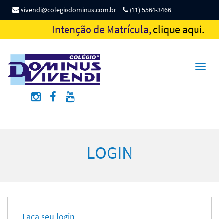
vivendi@colegiodominus.com.br
(11) 5564-3466
Intenção de Matrícula,
clique aqui.
Toggl
naviga
LOGIN
Faça seu login