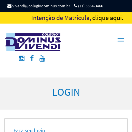
vivendi@colegiodominus.com.br
(11) 5564-3466
Intenção de Matrícula,
clique aqui.
Toggl
naviga
LOGIN
Faça seu login