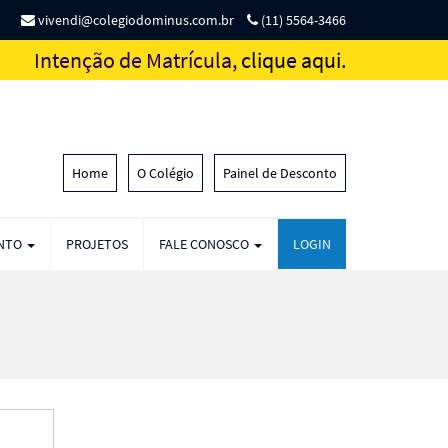
vivendi@colegiodominus.com.br
(11) 5564-3466
Intenção de Matrícula,
clique aqui.
Home
O Colégio
Painel de Desconto
ENTO
PROJETOS
FALE CONOSCO
LOGIN