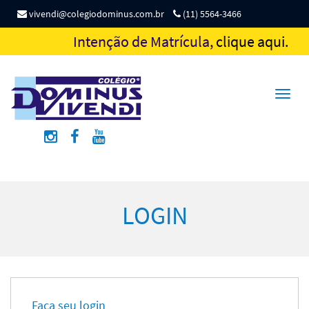
vivendi@colegiodominus.com.br
(11) 5564-3466
Intenção de Matrícula,
clique aqui.
Toggl
naviga
LOGIN
Faça seu login