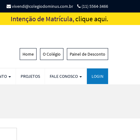
vivendi@colegiodominus.com.br
(11) 5564-3466
Intenção de Matrícula,
clique aqui.
Home
O Colégio
Painel de Desconto
ENTO
PROJETOS
FALE CONOSCO
LOGIN