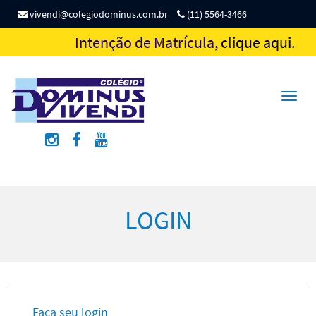
vivendi@colegiodominus.com.br
(11) 5564-3466
Intenção de Matrícula,
clique aqui.
Toggl
naviga
LOGIN
Faça seu login