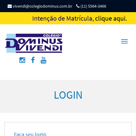
vivendi@colegiodominus.com.br
(11) 5564-3466
Intenção de Matrícula,
clique aqui.
Toggl
naviga
LOGIN
Faça seu login