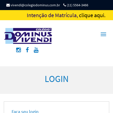
vivendi@colegiodominus.com.br
(11) 5564-3466
Intenção de Matrícula,
clique aqui.
Toggl
naviga
LOGIN
Faça seu login